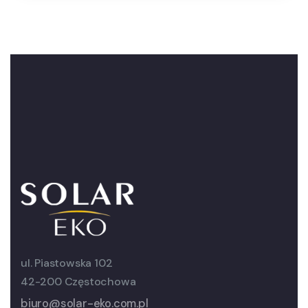
ul. Piastowska 102
42-200 Częstochowa
biuro@solar-eko.com.pl